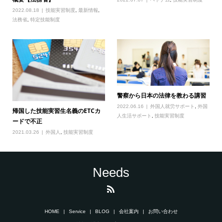
2022.08.18
技能実習制度
,
最新情報
,
法務省
,
特定技能制度
警察から日本の法律を教わる講習
2022.06.16
外国人就労サポート
,
外国
帰国した技能実習生名義のETCカ
人生活サポート
,
技能実習制度
ードで不正
2021.03.26
外国人
,
技能実習制度
Needs
HOME
Service
BLOG
会社案内
お問い合わせ