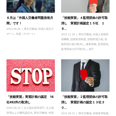
６月は「外国人労働者問題啓発月
「技能実習」４監理団体の許可取
間」です！
消し 実習計画認定１５社 １
９...
2023.06.06
厚生労働省
,
外国人就労サ
ポート
,
支援（サポート）
2021.11.29
厚生労働省
,
外国人技能実
習機構
,
技能実習制度
,
技能実習計画
,
技
能実習計画の取消し
,
最新情報
,
監理団体
,
監理団体の許可取消し
,
省庁
「技能実習」実習計画の認定 16
「技能実習」２監理団体の許可取
社492件の取消し
消し 実習計画の認定１３社３
０...
2020.09.16
出入国在留管理庁
,
出入国
管理および難民認定法
,
厚生労働省
,
外国
2021.09.21
厚生労働省
,
技能実習制度
,