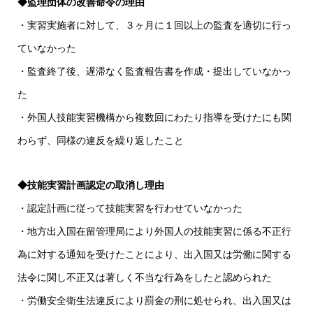
◆監理団体の改善命令の理由
・実習実施者に対して、３ヶ月に１回以上の監査を適切に行っ
ていなかった
・監査終了後、遅滞なく監査報告書を作成・提出していなかっ
た
・外国人技能実習機構から複数回にわたり指導を受けたにも関
わらず、同様の違反を繰り返したこと
◆技能実習計画認定の取消し理由
・認定計画に従って技能実習を行わせていなかった
・地方出入国在留管理局により外国人の技能実習に係る不正行
為に対する通知を受けたことにより、出入国又は労働に関する
法令に関し不正又は著しく不当な行為をしたと認められた
・労働安全衛生法違反により罰金の刑に処せられ、出入国又は