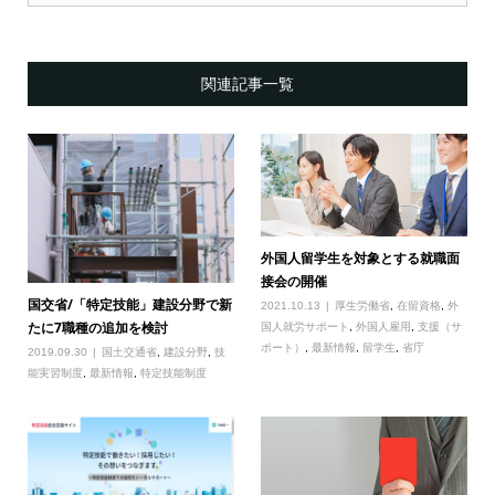
関連記事一覧
外国人留学生を対象とする就職面
接会の開催
国交省/「特定技能」建設分野で新
2021.10.13
厚生労働省
,
在留資格
,
外
たに7職種の追加を検討
国人就労サポート
,
外国人雇用
,
支援（サ
ポート）
,
最新情報
,
留学生
,
省庁
2019.09.30
国土交通省
,
建設分野
,
技
能実習制度
,
最新情報
,
特定技能制度