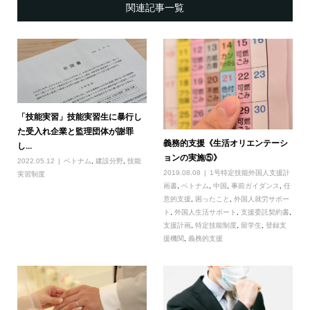
関連記事一覧
「技能実習」技能実習生に暴行し
た受入れ企業と監理団体が謝罪
義務的支援《生活オリエンテーシ
し...
ョンの実施⑤》
2022.05.12
ベトナム
,
建設分野
,
技能
2019.08.08
1号特定技能外国人支援計
実習制度
画書
,
ベトナム
,
中国
,
事前ガイダンス
,
任
意的支援
,
困ったこと
,
外国人就労サポー
ト
,
外国人生活サポート
,
支援委託契約書
,
支援計画
,
特定技能制度
,
留学生
,
登録支
援機関
,
義務的支援