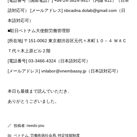
[電話番号（国際電話）] +84-24-3824-9517（内線 612）（日本
語対応可） [メールアドレス] nbcadna.dolab@gmail.com（日
本語対応可）
■駐日ベトナム大使館労働管理部
[所在地] 〒151-0062 東京都渋谷区元代々木町１０－４ ＷＡＣ
Ｔ代々木上原ビル２階
[電話番号] 03-3466-4324（日本語対応可）
[メールアドレス] vnlabor@vnembassy.jp（日本語対応可）
本日も最後まで読んでいただき、
ありがとうございました。
投稿者:
needs-you
ベトナム
,
労働疾病社会局
,
特定技能制度