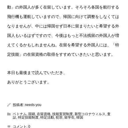
動」の外国人が多く在留しています。そろそろ各国を航行する
飛行機も運航していますので、帰国に向けて調整をしなくては
なりませんが、中には帰国せず日本に留まりたいと希望する外
国人もいるはずですので、今後はもっと不法残留の外国人が増
えてくるかもしれませんね。在留を希望する外国人には、「特
定技能」の在留資格の取得をすすめていきたいと思います。
本日も最後まで読んでいただき、
ありがとうございます。
投稿者:
needs-you
ベトナム
,
国籍
,
在留資格
,
技能実習制度
,
新型コロナウィルス
,
査
証
,
特定技能制度
,
特定活動
,
犯罪
,
留学生
,
韓国
コメント:
0