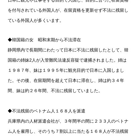
日本に観光や仕事をする目的で入国し、目的に合った在留資格
を付与されている外国人が、在留資格を更新せず不法に残留し
ている外国人が多くいます。
◆韓国籍の女 昭和末期から不法滞在
静岡県内で長期間にわたって日本に不法に残留したとして、韓
国籍の姉妹2人が入管難民法違反容疑で逮捕されました。姉は
１９８７年、妹は１９９５年に観光目的で日本に入国しまし
た。その後、在留期間を超えて日本に滞在し、姉は約３４年
間、妹は約２６年間、不法に残留していました。
◆不法残留のベトナム人１６８人を派遣
兵庫県内の人材派遣会社が、３年間半の間に２３３人のベトナ
ム人を雇用し、そのうち７割以上に当たる１６８人が不法残留