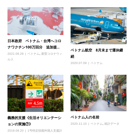
日本政府 ベトナム・台湾へコロ
ナワクチン100万回分 追加提...
ベトナム航空 8月末まで運休継
2021.06.29
ベトナム
,
新型コロナウィ
続
ルス
2020.07.09
ベトナム
ベトナム人の名前
義務的支援《生活オリエンテーシ
ョンの実施⑦》
2020.11.10
ベトナム
,
統計データ
2019.08.20
1号特定技能外国人支援計