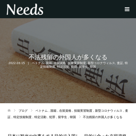
不法残留の外国人が多くなる
2022.03.15
ベトナム
,
国籍
,
在留資格
,
技能実習制度
,
新型コロナウィルス
,
査証
,
特
定技能制度
,
特定活動
,
犯罪
,
留学生
,
韓国
ブログ
ベトナム
,
国籍
,
在留資格
,
技能実習制度
,
新型コロナウィルス
,
査
証
,
特定技能制度
,
特定活動
,
犯罪
,
留学生
,
韓国
不法残留の外国人が多くなる