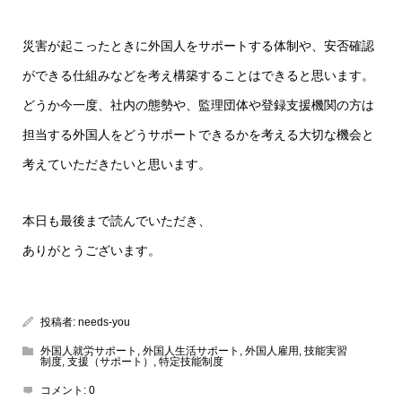
災害が起こったときに外国人をサポートする体制や、安否確認
ができる仕組みなどを考え構築することはできると思います。
どうか今一度、社内の態勢や、監理団体や登録支援機関の方は
担当する外国人をどうサポートできるかを考える大切な機会と
考えていただきたいと思います。
本日も最後まで読んでいただき、
ありがとうございます。
投稿者:
needs-you
外国人就労サポート
,
外国人生活サポート
,
外国人雇用
,
技能実習
制度
,
支援（サポート）
,
特定技能制度
コメント:
0