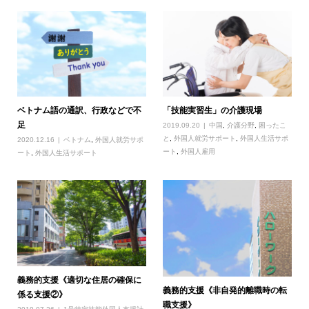
ベトナム語の通訳、行政などで不
「技能実習生」の介護現場
足
2019.09.20
中国
,
介護分野
,
困ったこ
と
,
外国人就労サポート
,
外国人生活サポ
2020.12.16
ベトナム
,
外国人就労サポ
ート
,
外国人雇用
ート
,
外国人生活サポート
義務的支援《適切な住居の確保に
義務的支援《非自発的離職時の転
係る支援②》
職支援》