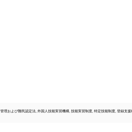
国管理および難民認定法
,
外国人技能実習機構
,
技能実習制度
,
特定技能制度
,
登録支援