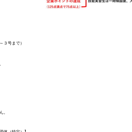
～３号まで）
、
ん。
団体（特定）】