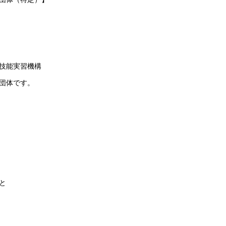
技能実習機構
団体です。
と