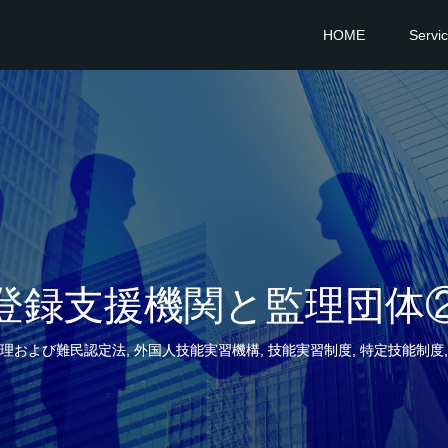
HOME
Servi
登録支援機関と監理団体
理および難民認定法
,
外国人技能実習機構
,
技能実習制度
,
特定技能制度