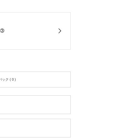
③
ク ( 0 )