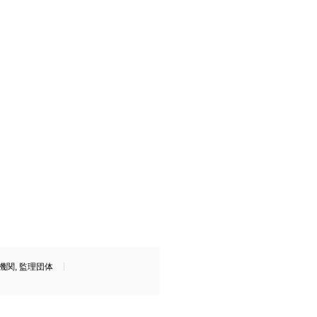
機関
,
監理団体