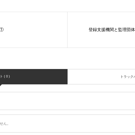
①
登録支援機関と監理団体
( 0 )
トラックバッ
せん。