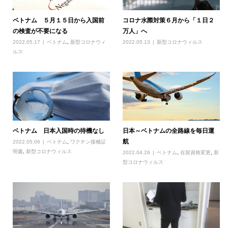
ベトナム ５月１５日から入国前
コロナ水際対策６月から「１日２
の検査が不要になる
万人」へ
2022.05.17
ベトナム
,
新型コロナウィ
2022.05.13
新型コロナウィルス
ルス
ベトナム 日本入国時の待機なし
日本～ベトナムの全路線を毎日運
航
2022.05.06
ベトナム
,
ワクチン接種証
明書
,
新型コロナウィルス
2022.04.26
ベトナム
,
在留資格変更
,
新
型コロナウィルス