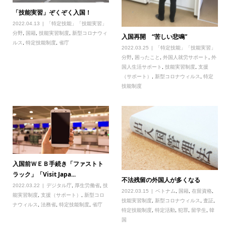
「技能実習」ぞくぞく入国！
2022.04.13
「特定技能」「技能実習」
分野
,
国籍
,
技能実習制度
,
新型コロナウィ
入国再開 “苦しい悲鳴”
ルス
,
特定技能制度
,
省庁
2022.03.25
「特定技能」「技能実習」
分野
,
困ったこと
,
外国人就労サポート
,
外
国人生活サポート
,
技能実習制度
,
支援
（サポート）
,
新型コロナウィルス
,
特定
技能制度
入国前ＷＥＢ手続き「ファストト
ラック」「Visit Japa...
不法残留の外国人が多くなる
2022.03.22
デジタル庁
,
厚生労働省
,
技
2022.03.15
ベトナム
,
国籍
,
在留資格
,
能実習制度
,
支援（サポート）
,
新型コロ
技能実習制度
,
新型コロナウィルス
,
査証
,
ナウィルス
,
法務省
,
特定技能制度
,
省庁
特定技能制度
,
特定活動
,
犯罪
,
留学生
,
韓
国