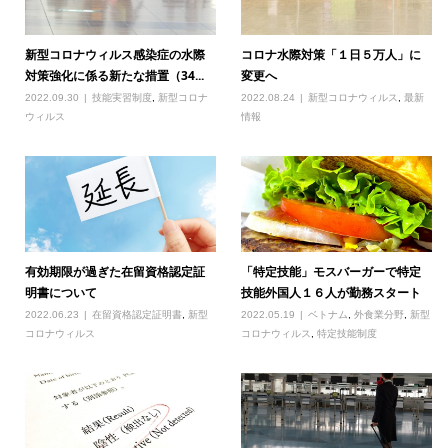
新型コロナウィルス感染症の水際
コロナ水際対策「１日５万人」に
対策強化に係る新たな措置（34...
変更へ
2022.09.30
技能実習制度
,
新型コロナ
2022.08.24
新型コロナウィルス
,
最新
ウィルス
情報
有効期限が過ぎた在留資格認定証
「特定技能」モスバーガーで特定
明書について
技能外国人１６人が勤務スタート
2022.06.23
在留資格認定証明書
,
新型
2022.05.19
ベトナム
,
外食業分野
,
新型
コロナウィルス
コロナウィルス
,
特定技能制度