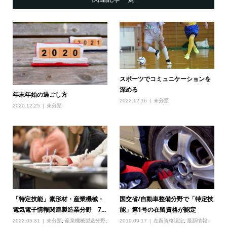
スポーツでコミュニケーションを
深める
年末年始の過ごし方
2022.12.16
未分類
2020.12.25
未分類
「特定技能」素形材・産業機械・
国交省/自動車整備分野で「特定技
電気電子情報関連製造業分野 7...
能」第1号の在留資格が認定
2022.05.31
未分類
,
産業機械製造分野
,
2019.09.17
在留資格認定
,
最新情報
,