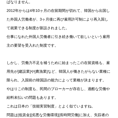
ばなりません。
2012年からは4年10ヶ月の在留期間が切れて、韓国から出国し
た外国人労働者が、3ヶ月後に再び雇用許可制により再入国し
て就業できる制度が新設されました。
仕事になれた外国人労働者に引き続き働いて欲しいという雇用
主の要望を受入れた制度です。
しかし、労働力不足を補うために始まったこの在留資格も、雇
用先が[建設業]や[農漁業]など、韓国人が働きたがらない業種に
限られ、入国前の韓国語の能力によって業種が決まります。
やはりこの制度も、民間のブローカーが存在し、過酷な労働や
給料未払いの問題もあります。
これは日本の「技能実習制度」とよく似ていますね。
問題は[低賃金][劣悪な労働環境][長時間労働]に加え、失踪者の