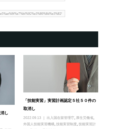
「技能実習」実習計画認定５社５０件の
取消し
取消し
2022.09.13
出入国在留管理庁
,
厚生労働省
,
外国人技能実習機構
,
技能実習制度
,
技能実習計