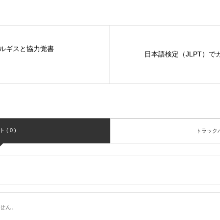
ルギスと協力覚書
日本語検定（JLPT）で
( 0 )
トラックバッ
せん。