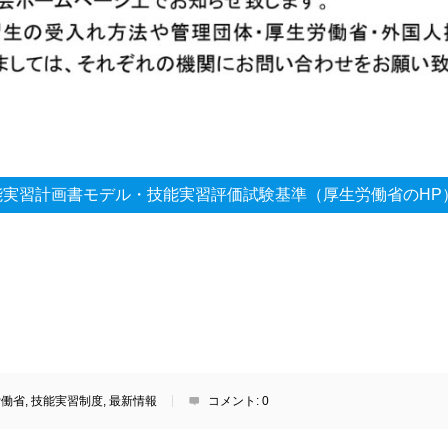
能実習計画書モデル・技能実習評価試験基準（厚生労働省のHP
労働省
,
技能実習制度
,
最新情報
コメント:
0