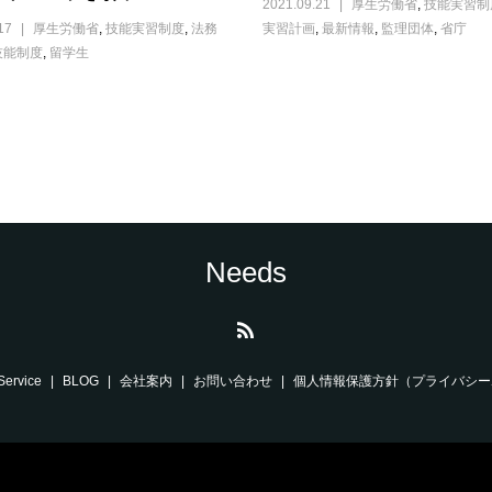
2021.09.21
厚生労働省
,
技能実習制
17
厚生労働省
,
技能実習制度
,
法務
実習計画
,
最新情報
,
監理団体
,
省庁
技能制度
,
留学生
Needs
Service
BLOG
会社案内
お問い合わせ
個人情報保護方針（プライバシー