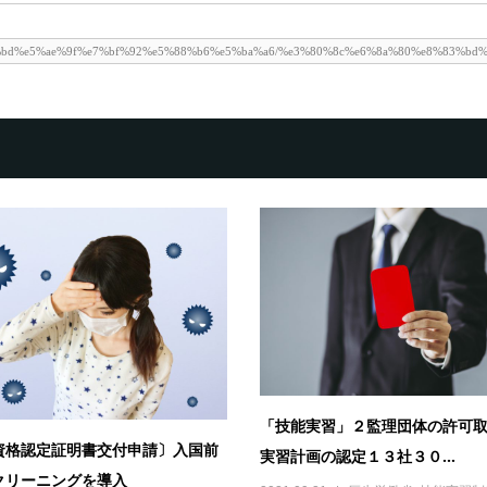
「技能実習」２監理団体の許可
資格認定証明書交付申請〕入国前
実習計画の認定１３社３０...
クリーニングを導入