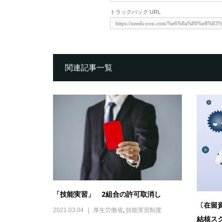
トラックバック URL
関連記事一覧
「技能実習」 2組合の許可取消し
〔在留
2021.03.04
厚生労働省
,
技能実習制度
結核ス