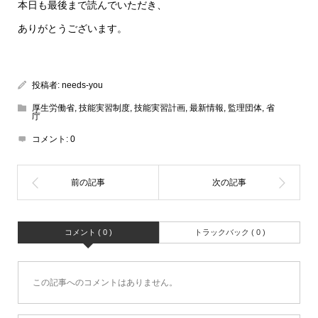
本日も最後まで読んでいただき、
ありがとうございます。
投稿者:
needs-you
厚生労働省
,
技能実習制度
,
技能実習計画
,
最新情報
,
監理団体
,
省
庁
コメント:
0
コメント ( 0 )
トラックバック ( 0 )
この記事へのコメントはありません。