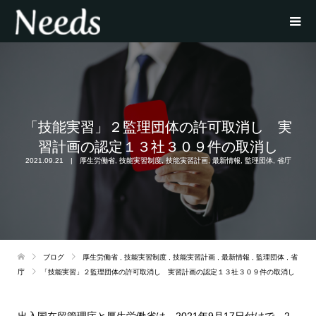
「技能実習」２監理団体の許可取消し 実
習計画の認定１３社３０９件の取消し
2021.09.21
厚生労働省
,
技能実習制度
,
技能実習計画
,
最新情報
,
監理団体
,
省庁
ブログ
厚生労働省
,
技能実習制度
,
技能実習計画
,
最新情報
,
監理団体
,
省
庁
「技能実習」２監理団体の許可取消し 実習計画の認定１３社３０９件の取消し