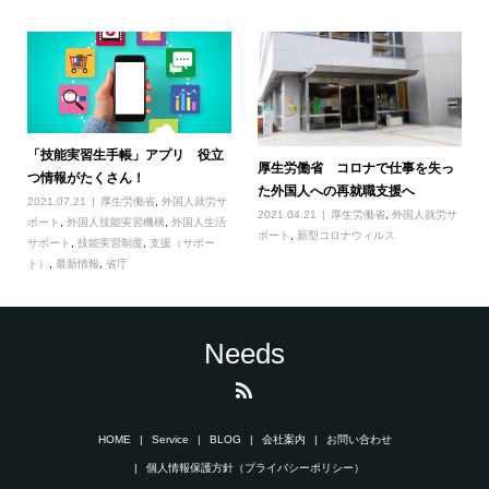
「技能実習生手帳」アプリ 役立
厚生労働省 コロナで仕事を失っ
つ情報がたくさん！
た外国人への再就職支援へ
2021.07.21
厚生労働省
,
外国人就労サ
2021.04.21
厚生労働省
,
外国人就労サ
ポート
,
外国人技能実習機構
,
外国人生活
ポート
,
新型コロナウィルス
サポート
,
技能実習制度
,
支援（サポー
ト）
,
最新情報
,
省庁
Needs
HOME
Service
BLOG
会社案内
お問い合わせ
個人情報保護方針（プライバシーポリシー）