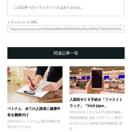
この記事へのトラックバックはありません。
トラックバック URL
関連記事一覧
入国前ＷＥＢ手続き「ファストト
ラック」「Visit Japa...
ベトナム 全ての入国者に健康申
2022.03.22
デジタル庁
,
厚生労働省
,
告を義務付け
技能実習制度
,
支援（サポート）
,
新型コ
2020.03.11
ベトナム
,
厚生労働省
,
新
ロナウィルス
,
法務省
,
特定技能制度
,
省
型コロナウィルス
庁