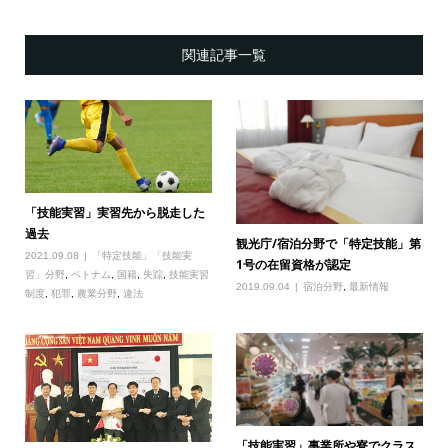
関連記事一覧
「技能実習」実習先から脱走した
過去
観光庁/宿泊分野で「特定技能」第
2021.09.08
「特定技能」「技能実
1号の在留資格が認定
習」分野
,
ベトナム
,
国籍
,
失踪
,
技能実習
2019.09.04
宿泊分野
,
最新情報
制度
,
犯罪
,
農業分野
,
違法
「技能実習」事業所や寮でクラス