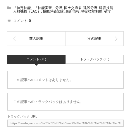
「特定技能」「技能実習」分野
,
国土交通省
,
建設分野
,
建設技能
人材機構（JAC）
,
技能評価試験
,
最新情報
,
特定技能制度
,
省庁
コメント:
0
コメント ( 0 )
トラックバック ( 0 )
この記事へのコメントはありません。
この記事へのトラックバックはありません。
トラックバック URL