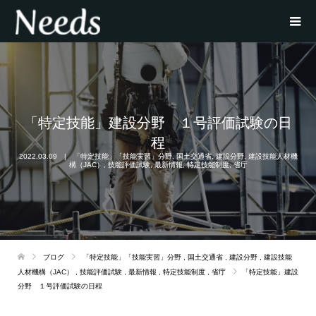
「特定技能」建設分野 １号評価試験の日
程
2022.03.09
「特定技能」「技能実習」分野
,
国土交通省
,
建設分野
,
建設技能人材機
構（JAC）
,
技能評価試験
,
最新情報
,
特定技能制度
,
省庁
ブログ
「特定技能」「技能実習」分野
,
国土交通省
,
建設分野
,
建設技能
人材機構（JAC）
,
技能評価試験
,
最新情報
,
特定技能制度
,
省庁
「特定技能」建設
分野 １号評価試験の日程