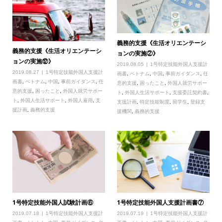
義務的支援《生活オリエンテーシ
義務的支援《生活オリエンテーシ
ョンの実施②》
ョンの実施⑫》
2019.08.05
1号特定技能外国人支援計
2019.08.27
1号特定技能外国人支援計
画書
,
ベトナム
,
中国
,
事前ガイダンス
,
任
画書
,
ベトナム
,
中国
,
事前ガイダンス
,
任
意的支援
,
困ったこと
,
外国人就労サポー
意的支援
,
困ったこと
,
外国人就労サポー
ト
,
外国人生活サポート
,
支援委託契約書
,
ト
,
外国人生活サポート
,
外国人雇用
,
支
支援計画
,
特定技能制度
,
留学生
,
登録支
援計画
,
義務的支援
援機関
,
義務的支援
1号特定技能外国人試験計画⑥
1号特定技能外国人支援計画書⑦
2019.07.18
1号特定技能外国人支援計
2019.07.19
1号特定技能外国人支援計