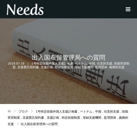
出入国在留管理局への質問
2019.07.16
1号特定技能外国人支援計画書
,
ベトナム
,
中国
,
任意的支援
,
技能実習制
度
,
支援委託契約書
,
支援計画
,
特定技能制度
,
登録支援機関
,
監理団体
,
義務的支援
ブログ
1号特定技能外国人支援計画書
,
ベトナム
,
中国
,
任意的支援
,
技能
実習制度
,
支援委託契約書
,
支援計画
,
特定技能制度
,
登録支援機関
,
監理団体
,
義務的
支援
出入国在留管理局への質問