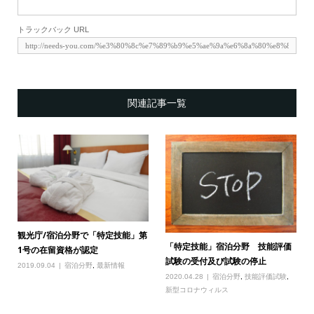
トラックバック URL
関連記事一覧
観光庁/宿泊分野で「特定技能」第
「特定技能」宿泊分野 技能評価
1号の在留資格が認定
試験の受付及び試験の停止
2019.09.04
宿泊分野
,
最新情報
2020.04.28
宿泊分野
,
技能評価試験
,
新型コロナウィルス