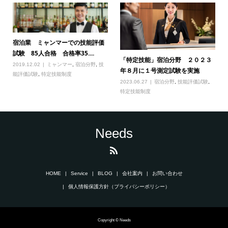
宿泊業 ミャンマーでの技能評価
試験 85人合格 合格率35....
「特定技能」宿泊分野 ２０２３
2019.12.02
ミャンマー
,
宿泊分野
,
技
年８月に１号測定試験を実施
能評価試験
,
特定技能制度
2023.06.27
宿泊分野
,
技能評価試験
,
特定技能制度
Needs
HOME
Service
BLOG
会社案内
お問い合わせ
個人情報保護方針（プライバシーポリシー）
Copyright © Needs