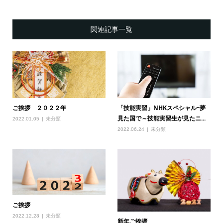
関連記事一覧
ご挨拶 ２０２２年
「技能実習」NHKスペシャルｰ夢
見た国で～技能実習生が見たニ...
2022.01.05
未分類
2022.06.24
未分類
ご挨拶
2022.12.28
未分類
新年ご挨拶