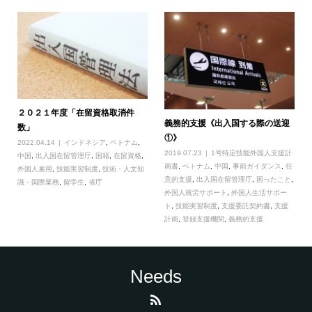
２０２１年度「在留資格取消件
義務的支援《出入国する際の送迎
数」
①》
2022.04.14
インドネシア
,
ベトナム
,
2019.07.23
1号特定技能外国人支援計
中国
,
出入国在留管理庁
,
国籍
,
在留資格
,
画書
,
ベトナム
,
中国
,
事前ガイダンス
,
任
外国人雇用
,
技能実習制度
,
技術・人文知
意的支援
,
出入国在留管理庁
,
困ったこと
,
識・国際業務
,
留学生
,
省庁
外国人就労サポート
,
外国人生活サポー
ト
,
技能実習制度
,
支援委託契約書
,
支援
計画
,
登録支援機関
,
義務的支援
Needs