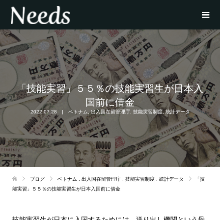
「技能実習」５５％の技能実習生が日本入
国前に借金
2022.07.28
ベトナム
,
出入国在留管理庁
,
技能実習制度
,
統計データ
ブログ
ベトナム
,
出入国在留管理庁
,
技能実習制度
,
統計データ
「技
能実習」５５％の技能実習生が日本入国前に借金
技能実習生が日本に入国するためには、送り出し機関という母