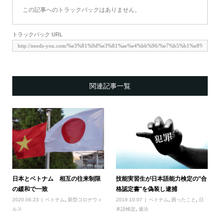
この記事へのトラックバックはありません。
トラックバック URL
関連記事一覧
日本とベトナム 相互の往来制限
技能実習生が日本語能力検定の“合
の緩和で一致
格認定書”を偽装し逮捕
2020.06.23
ベトナム
,
新型コロナウィ
2019.10.07
ベトナム
,
困ったこと
,
日
ルス
本語検定
,
違法