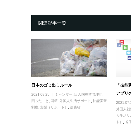
関連記事一覧
日本のゴミ出しルール
「技能
アプリ
2021.08.25
ミャンマー
,
出入国在留管理庁
,
困ったこと
,
国籍
,
外国人生活サポート
,
技能実習
2021.07.
制度
,
支援（サポート）
,
法務省
外国人就
人生活サ
ト）
,
省