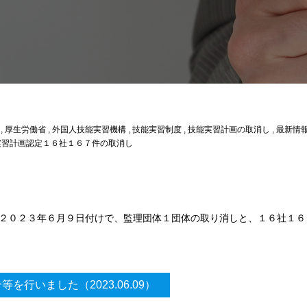
,
厚生労働省
,
外国人技能実習機構
,
技能実習制度
,
技能実習計画の取消し
,
最新情
実習計画認定１６社１６７件の取消し
２０２３年６月９日付けで、監理団体１団体の取り消しと、１６社１６
行いました（2023.06.09）