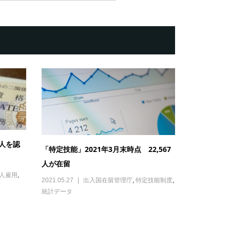
人を認
「特定技能」2021年3月末時点 22,567
人が在留
人雇用
,
2021.05.27
出入国在留管理庁
,
特定技能制度
,
統計データ