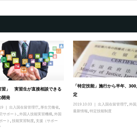
「特定技能」施行から半年、300
実習」 実習生が直接相談できる
定
の開発
2019.10.03
出入国在留管理庁
,
外国
19
出入国在留管理庁
,
厚生労働省
,
最新情報
,
特定技能制度
労サポート
,
外国人技能実習機構
,
外国
ポート
,
技能実習制度
,
支援（サポー
庁