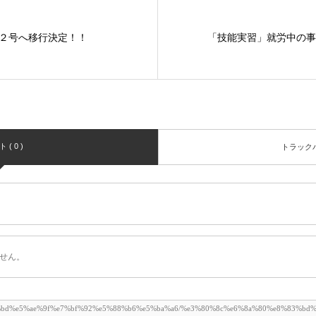
２号へ移行決定！！
「技能実習」就労中の事
( 0 )
トラックバッ
せん。