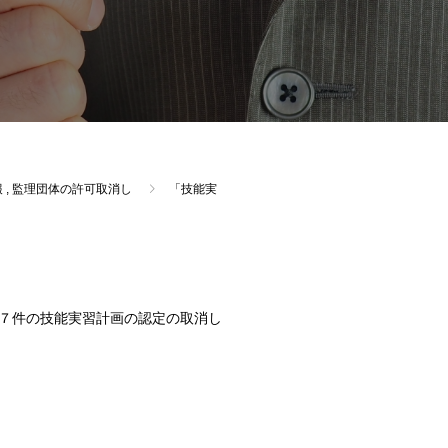
報
,
監理団体の許可取消し
「技能実
７件の技能実習計画の認定の取消し