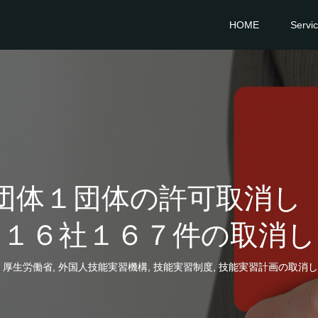
HOME
Servi
団体１団体の許可取消し
１６社１６７件の取消し
,
厚生労働省
,
外国人技能実習機構
,
技能実習制度
,
技能実習計画の取消し