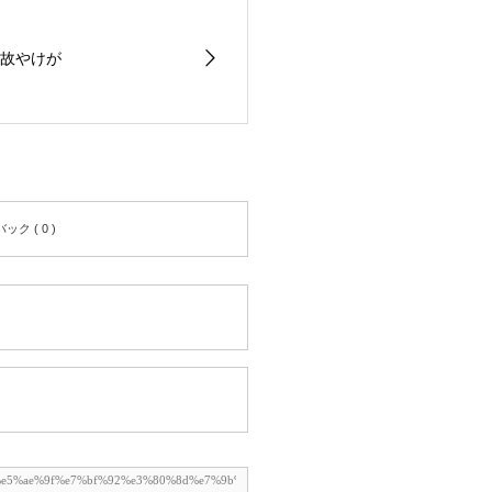
故やけが
ク ( 0 )