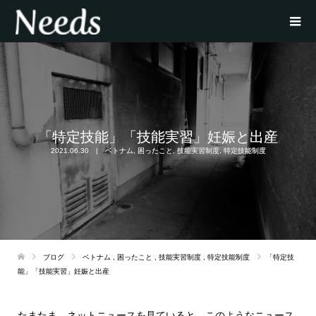
「特定技能」「技能実習」妊娠と出産
2021.06.30
ベトナム
,
困ったこと
,
技能実習制度
,
特定技能制度
ブログ
ベトナム
,
困ったこと
,
技能実習制度
,
特定技能制度
「特定技
能」「技能実習」妊娠と出産
たまたま、ネットニュースを見ていると、このようなニュース