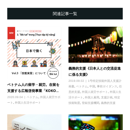
関連記事一覧
義務的支援《日本人との交流促進
に係る支援》
2019.09.02
1号特定技能外国人支援計
ベトナム人の留学・就労。在留を
画書
,
ベトナム
,
中国
,
事前ガイダンス
,
任
支援する広報啓発事業「KOKO...
意的支援
,
外国人就労サポート
,
外国人生
2020.09.04
ベトナム
,
外国人就労サポ
活サポート
,
外国人雇用
,
支援計画
,
特定
ート
,
外国人生活サポート
技能制度
,
登録支援機関
,
義務的支援