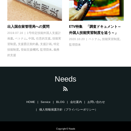
出入国在留管理局への質問
ETV特集 「調査ドキュメント～
外国人技能実習制度を追う～」
2019.07.16
1号特定技能外国人支援計
画書
,
ベトナム
,
中国
,
任意的支援
,
技能実
2020.10.20
ベトナム
,
技能実習制度
,
習制度
,
支援委託契約書
,
支援計画
,
特定
監理団体
技能制度
,
登録支援機関
,
監理団体
,
義務
的支援
Needs
HOME
Service
BLOG
会社案内
お問い合わせ
個人情報保護方針（プライバシーポリシー）
Copyright © Needs