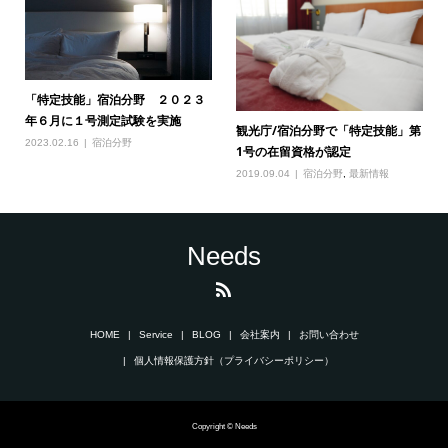
「特定技能」宿泊分野 ２０２３
年６月に１号測定試験を実施
観光庁/宿泊分野で「特定技能」第
2023.02.16
宿泊分野
1号の在留資格が認定
2019.09.04
宿泊分野
,
最新情報
Needs
HOME
Service
BLOG
会社案内
お問い合わせ
個人情報保護方針（プライバシーポリシー）
Copyright © Needs