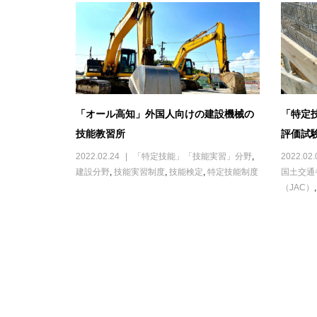
「オール高知」外国人向けの建設機械の
「特定
技能教習所
評価試
2022.02.24
「特定技能」「技能実習」分野
,
2022.02.
建設分野
,
技能実習制度
,
技能検定
,
特定技能制度
国土交通
（JAC）