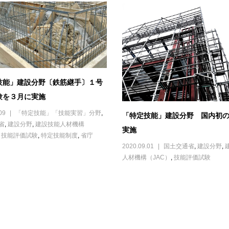
技能」建設分野〔鉄筋継手〕１号
験を３月に実施
09
「特定技能」「技能実習」分野
,
「特定技能」建設分野 国内初
省
,
建設分野
,
建設技能人材機構
実施
,
技能評価試験
,
特定技能制度
,
省庁
2020.09.01
国土交通省
,
建設分野
,
人材機構（JAC）
,
技能評価試験