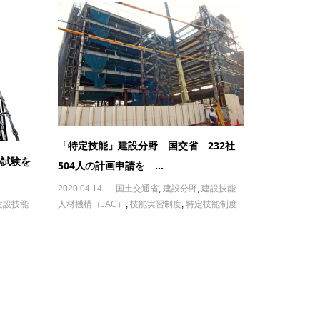
「特定技能」建設分野 国交省 232社
の試験を
504人の計画申請を ...
2020.04.14
国土交通省
,
建設分野
,
建設技能
建設技能
人材機構（JAC）
,
技能実習制度
,
特定技能制度