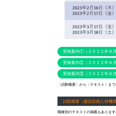
受検案内①（２０２２年８
受検案内②（２０２２年８
受検案内③（２０２２年８
〔試験概要〕から〔テキスト〕まで
試験概要（建設技能人材機
職種別のテキストの掲載もあります