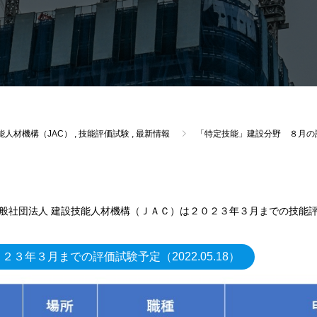
能人材機構（JAC）
,
技能評価試験
,
最新情報
「特定技能」建設分野 ８月の
般社団法人 建設技能人材機構（ＪＡＣ）は２０２３年３月までの技能
３年３月までの評価試験予定（2022.05.18）