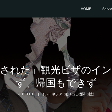
HOME
Servi
まされた」観光ビザのイン
ず、帰国もできず
2019.11.13
インドネシア
,
送り出し機関
,
違法