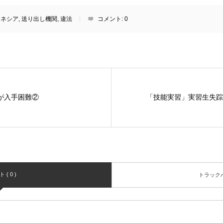
ドネシア
,
送り出し機関
,
違法
コメント:
0
が入手困難②
「技能実習」実習生失
( 0 )
トラックバッ