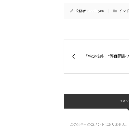
投稿者:
needs-you
イン
「特定技能」“評価調書”
コメント 
この記事へのコメントはありません。