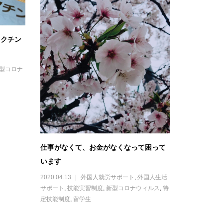
ワクチン
型コロナ
仕事がなくて、お金がなくなって困って
います
2020.04.13
外国人就労サポート
,
外国人生活
サポート
,
技能実習制度
,
新型コロナウィルス
,
特
定技能制度
,
留学生