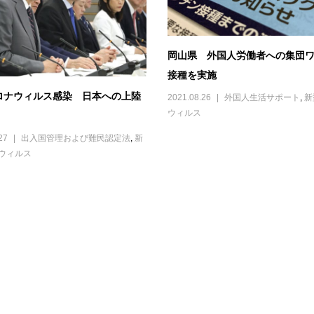
岡山県 外国人労働者への集団
接種を実施
ロナウィルス感染 日本への上陸
2021.08.26
外国人生活サポート
,
新
ウィルス
27
出入国管理および難民認定法
,
新
ウィルス