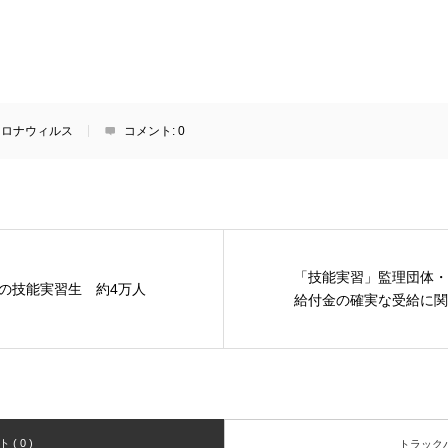
コロナウィルス
コメント:
0
「技能実習」監理団体・
の技能実習生 約4万人
給付金の確実な受給に関
( 0 )
トラックバッ