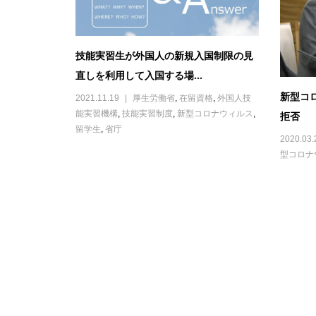
技能実習生が外国人の新規入国制限の見
直しを利用して入国する場...
新型コ
2021.11.19
厚生労働省
,
在留資格
,
外国人技
能実習機構
,
技能実習制度
,
新型コロナウィルス
,
拒否
留学生
,
省庁
2020.03.
型コロナ