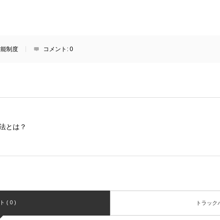
技能制度
コメント:
0
法とは？
( 0 )
トラックバッ