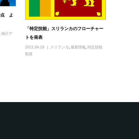
時点 よ
「特定技能」スリランカのフローチャー
,
統計デ
トを発表
2021.04.19
スリランカ
,
最新情報
,
特定技能
制度