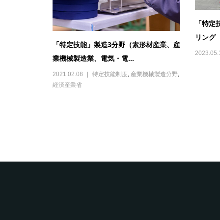
「特定
リング 
「特定技能」製造3分野（素形材産業、産
2023.05.
業機械製造業、電気・電...
2021.02.08
特定技能制度
,
産業機械製造分野
,
経済産業省