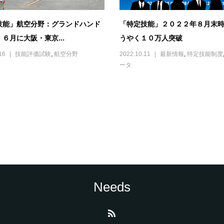
技能」航空分野：グランドハンド
「特定技能」２０２２年８月末
６月に大阪・東京...
うやく１０万人突破
16
技能評価試験
,
航空分野
2022.10.11
最新情報
,
特定技能制度
ータ
Needs