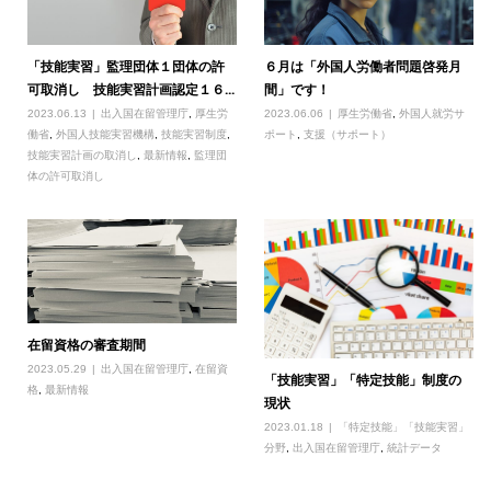
「技能実習」監理団体１団体の許
６月は「外国人労働者問題啓発月
可取消し 技能実習計画認定１６...
間」です！
2023.06.13
出入国在留管理庁
,
厚生労
2023.06.06
厚生労働省
,
外国人就労サ
働省
,
外国人技能実習機構
,
技能実習制度
,
ポート
,
支援（サポート）
技能実習計画の取消し
,
最新情報
,
監理団
体の許可取消し
在留資格の審査期間
2023.05.29
出入国在留管理庁
,
在留資
「技能実習」「特定技能」制度の
格
,
最新情報
現状
2023.01.18
「特定技能」「技能実習」
分野
,
出入国在留管理庁
,
統計データ