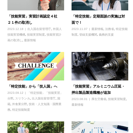
「技能実習」実習計画認定４社
「特定技能」定期面談の実施は対
２１件の取消し
面で！
2023.12.18
出入国在留管理庁
,
外国人
2023.11.07
最新情報
,
法務省
,
特定技能
技能実習機構
,
技能実習制度
,
技能実習計
制度
,
登録支援機関
,
義務的支援
画の取消し
,
最新情報
「特定技能」から「技人国」へ
「技能実習」アルミニウム圧延・
押出製品製造職種が追加
2023.09.12
「特定技能」「技能実習」
分野
,
スリランカ
,
出入国在留管理庁
,
国
2023.08.01
厚生労働省
,
技能実習制度
,
籍
,
外食業分野
,
技術・人文知識・国際業
最新情報
務
,
特定技能制度