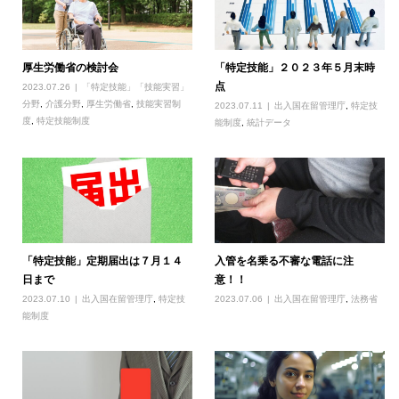
厚生労働省の検討会
「特定技能」２０２３年５月末時
点
2023.07.26
「特定技能」「技能実習」
分野
,
介護分野
,
厚生労働省
,
技能実習制
2023.07.11
出入国在留管理庁
,
特定技
度
,
特定技能制度
能制度
,
統計データ
「特定技能」定期届出は７月１４
入管を名乗る不審な電話に注
日まで
意！！
2023.07.10
出入国在留管理庁
,
特定技
2023.07.06
出入国在留管理庁
,
法務省
能制度