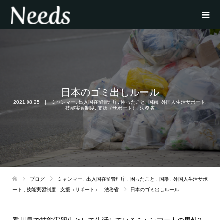
日本のゴミ出しルール
2021.08.25
ミャンマー
,
出入国在留管理庁
,
困ったこと
,
国籍
,
外国人生活サポート
,
技能実習制度
,
支援（サポート）
,
法務省
ブログ
ミャンマー
,
出入国在留管理庁
,
困ったこと
,
国籍
,
外国人生活サポ
ート
,
技能実習制度
,
支援（サポート）
,
法務省
日本のゴミ出しルール