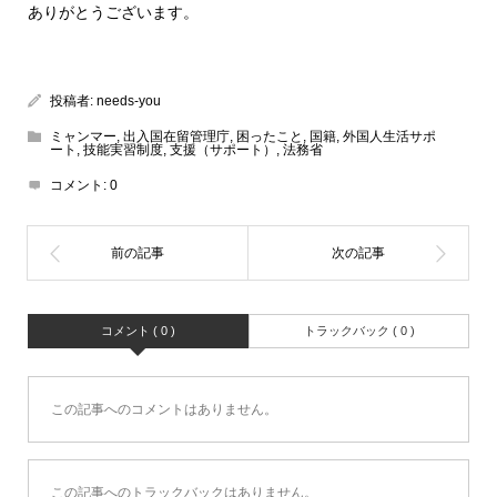
ありがとうございます。
投稿者:
needs-you
ミャンマー
,
出入国在留管理庁
,
困ったこと
,
国籍
,
外国人生活サポ
ート
,
技能実習制度
,
支援（サポート）
,
法務省
コメント:
0
コメント ( 0 )
トラックバック ( 0 )
この記事へのコメントはありません。
この記事へのトラックバックはありません。