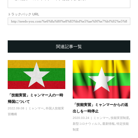
トラックバック URL
関連記事一覧
「技能実習」ミャンマー人の一時
帰国について
「技能実習」ミャンマーからの送
2022.09.08
ミャンマー
,
外国人技能実
出しを一時停止
習機構
2020.03.24
ミャンマー
,
技能実習制度
,
新型コロナウィルス
,
最新情報
,
特定技能
制度