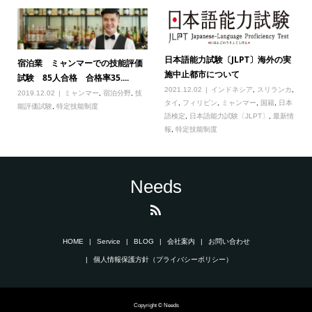
日本語能力試験〔JLPT〕海外の実
宿泊業 ミャンマーでの技能評価
施中止都市について
試験 85人合格 合格率35....
2021.12.02
インドネシア
,
スリランカ
,
2019.12.02
ミャンマー
,
宿泊分野
,
技
タイ
,
フィリピン
,
ミャンマー
,
国籍
,
日本
能評価試験
,
特定技能制度
語検定
,
日本語能力試験〔JLPT〕
,
最新情
報
,
特定技能制度
Needs
HOME
Service
BLOG
会社案内
お問い合わせ
個人情報保護方針（プライバシーポリシー）
Copyright © Needs